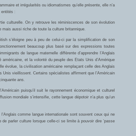
ammaire et irrégularités ou idiomatismes qu’elle présente, elle n’a
 entités :
rtie culturelle. On y retrouve les réminiscences de son évolution
ère mais aussi riche de toute la culture britannique.
tish s’éloigne peu à peu de celui-ci par la simplification de son
n fonctionnement beaucoup plus basé sur des expressions toutes
 immigrants de langue maternelle différente d’apprendre l’Anglais
té américaine, et la volonté du peuple des Etats Unis d’Amérique
lle évolue, la civilisation américaine remplaçant celle des Anglais
 Unis vieillissent. Certains spécialistes affirment que l’Américain
 cinquante ans.
 l’Américain puisqu’il suit le rayonnement économique et culturel
usion mondiale s’intensifie, cette langue dépotoir n’a plus qu’un
de l’Anglais comme langue internationale sont souvent ceux qui ne
e de parler culture lorsque celle-ci se limite à pouvoir dire ’passe