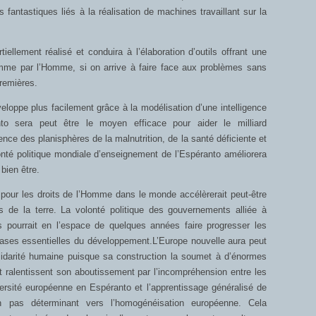
s fantastiques liés à la réalisation de machines travaillant sur la
llement réalisé et conduira à l’élaboration d’outils offrant une
’Homme par l’Homme, si on arrive à faire face aux problèmes sans
remières.
eloppe plus facilement grâce à la modélisation d’une intelligence
nto sera peut être le moyen efficace pour aider le milliard
nce des planisphères de la malnutrition, de la santé déficiente et
nté politique mondiale d’enseignement de l’Espéranto améliorera
 bien être.
t pour les droits de l’Homme dans le monde accélèrerait peut-être
s de la terre. La volonté politique des gouvernements alliée à
s pourrait en l’espace de quelques années faire progresser les
, bases essentielles du développement.L’Europe nouvelle aura peut
olidarité humaine puisque sa construction la soumet à d’énormes
t ralentissent son aboutissement par l’incompréhension entre les
ersité européenne en Espéranto et l’apprentissage généralisé de
un pas déterminant vers l’homogénéisation européenne. Cela