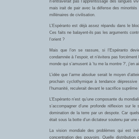
n’entraverait pas l’apprentissage des langues vi
mais irait de pair avec la défense des minorités c
millénaires de civilisation.
L’Espéranto est déjà assez répandu dans le bloc 
Ces faits ne balayent-ils pas les arguments cont
l’orient ?
Mais que l’on se rassure, si l’Espéranto devi
condamnée à l’espoir, et n’évitera pas forcément 
monde qui s’amusent à ’tu me la montre ?’, j’en a
L’idée que l’arme absolue serait le moyen d’atte
prochain cyclothymique à tendance dépressive a
l’humanité, reculerait devant le sacrifice suprême 
L’Espéranto n’est qu’une composante du mondialis
s’accompagner d’une profonde réflexion sur le 
domination de la terre par un despote. Car quels v
était sous la botte d’un dictateur soutenu par une 
La vision mondiale des problèmes qui est iné
concentration des pouvoirs. Quelle distribution 