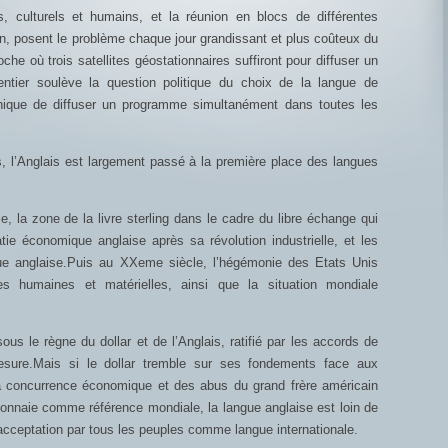
s, culturels et humains, et la réunion en blocs de différentes
cun, posent le problème chaque jour grandissant et plus coûteux du
e où trois satellites géostationnaires suffiront pour diffuser un
tier soulève la question politique du choix de la langue de
hnique de diffuser un programme simultanément dans toutes les
is, l’Anglais est largement passé à la première place des langues
, la zone de la livre sterling dans le cadre du libre échange qui
ie économique anglaise après sa révolution industrielle, et les
ue anglaise.Puis au XXeme siècle, l’hégémonie des Etats Unis
es humaines et matérielles, ainsi que la situation mondiale
us le règne du dollar et de l’Anglais, ratifié par les accords de
sure.Mais si le dollar tremble sur ses fondements face aux
a concurrence économique et des abus du grand frère américain
a monnaie comme référence mondiale, la langue anglaise est loin de
acceptation par tous les peuples comme langue internationale.