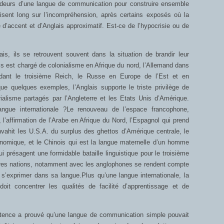
ndeurs d’une langue de communication pour construire ensemble
disent long sur l’incompréhension, après certains exposés où la
’accent et d’Anglais approximatif. Est-ce de l’hypocrisie ou de
is, ils se retrouvent souvent dans la situation de brandir leur
ais est chargé de colonialisme en Afrique du nord, l’Allemand dans
endant le troisième Reich, le Russe en Europe de l’Est et en
ue quelques exemples, l’Anglais supporte le triste privilège de
ialisme partagés par l’Angleterre et les Etats Unis d’Amérique.
 langue internationale ?Le renouveau de l’espace francophone,
l’affirmation de l’Arabe en Afrique du Nord, l’Espagnol qui prend
nvahit les U.S.A. du surplus des ghettos d’Amérique centrale, le
onomique, et le Chinois qui est la langue maternelle d’un homme
i présagent une formidable bataille linguistique pour le troisième
utres nations, notamment avec les anglophones se rendent compte
e s’exprimer dans sa langue.Plus qu’une langue internationale, la
doit concentrer les qualités de facilité d’apprentissage et de
istence a prouvé qu’une langue de communication simple pouvait