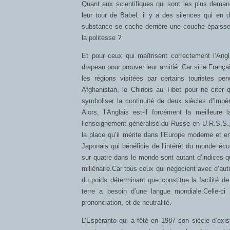
Quant aux scientifiques qui sont les plus dema
leur tour de Babel, il y a des silences qui en 
substance se cache derrière une couche épaisse d
la politesse ?
Et pour ceux qui maîtrisent correctement l’Angla
drapeau pour prouver leur amitié. Car si le Franç
les régions visitées par certains touristes p
Afghanistan, le Chinois au Tibet pour ne citer q
symboliser la continuité de deux siècles d’impér
Alors, l’Anglais est-il forcément la meilleure
l’enseignement généralisé du Russe en U.R.S.S., 
la place qu’il mérite dans l’Europe moderne et e
Japonais qui bénéficie de l’intérêt du monde éc
sur quatre dans le monde sont autant d’indices qu
millénaire.Car tous ceux qui négocient avec d’a
du poids déterminant que constitue la facilité d
terre a besoin d’une langue mondiale.Celle-ci 
prononciation, et de neutralité.
L’Espéranto qui a fêté en 1987 son siècle d’ex