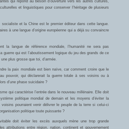
vantes qui répond au besoin d’ouverture vers les autres cultures,
ulturelles et linguistiques pour conserver l’héritage de plusieurs
socialiste et la Chine est le premier éditeur dans cette langue.
raires à une langue d’origine européenne qui a déjà su convaincre
ent la langue de référence mondiale, l’humanité ne sera pas
la guerre qui est l’aboutissement logique du jeu des grands de ce
i une plus grosse que toi, d’armée.
indre la paix mondiale est bien naïve, car comment croire que le
u pouvoir, qui déclarerait la guerre totale à ses voisins ou à
lors d’une phase suicidaire ?
me qui caractérise l’entrée dans le nouveau millénaire. Elle doit
système politique mondial de demain et les moyens d’éviter la
oisins pourraient venir délivrer le peuple de la terre si celui-ci
organisation politique toute puissante ?
vitable doit éviter les excès auxquels mène une trop grande
des attributions entre région, nation, continent et gouvernement