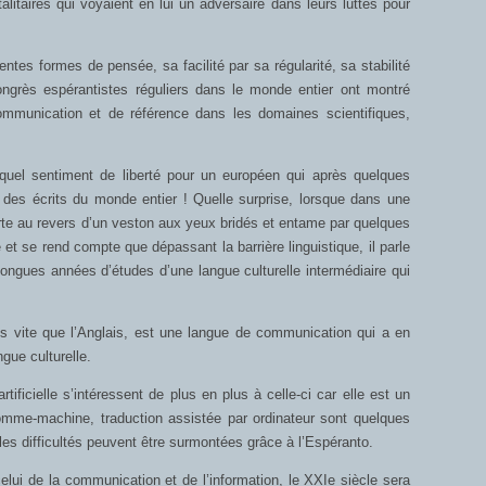
alitaires qui voyaient en lui un adversaire dans leurs luttes pour
entes formes de pensée, sa facilité par sa régularité, sa stabilité
ngrès espérantistes réguliers dans le monde entier ont montré
 communication et de référence dans les domaines scientifiques,
quel sentiment de liberté pour un européen qui après quelques
 des écrits du monde entier ! Quelle surprise, lorsque dans une
verte au revers d’un veston aux yeux bridés et entame par quelques
et se rend compte que dépassant la barrière linguistique, il parle
longues années d’études d’une langue culturelle intermédiaire qui
lus vite que l’Anglais, est une langue de communication qui a en
gue culturelle.
 artificielle s’intéressent de plus en plus à celle-ci car elle est un
mme-machine, traduction assistée par ordinateur sont quelques
es difficultés peuvent être surmontées grâce à l’Espéranto.
celui de la communication et de l’information, le XXIe siècle sera