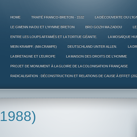
HOME
TRAITÉ FRANCO-BRETON - 1532
LA DÉCOUVERTE OU L'IG
LE GWENN HA DU ET L'HYMNE BRETON
BRO GOZH MA ZADOU
LE
ENTRE LES LOUPS AFFAMÉS ET LA TORTUE GÉANTE.
LA MOSAÏQUE HU
MEIN KRAMPF. (MA CRAMPE)
DEUTSCHLAND UNTER ALLEN.
LA D
LA BRETAGNE ET L’EUROPE
LA MAISON DES DROITS DE L'HOMME
PROJET DE MONUMENT À LA GLOIRE DE LA COLONISATION FRANÇAISE
RADICALISATION : DÉCONSTRUCTION ET RELATIONS DE CAUSE À EFFET (202
 (1988)