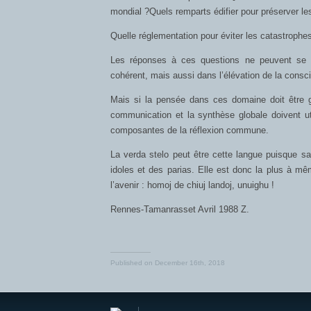
mondial ?Quels remparts édifier pour préserver l
Quelle réglementation pour éviter les catastroph
Les réponses à ces questions ne peuvent se f
cohérent, mais aussi dans l’élévation de la consc
Mais si la pensée dans ces domaine doit être gu
communication et la synthèse globale doivent ut
composantes de la réflexion commune.
La verda stelo peut être cette langue puisque sa
idoles et des parias. Elle est donc la plus à 
l’avenir : homoj de chiuj landoj, unuighu !
Rennes-Tamanrasset Avril 1988 Z.
Published on
December 16th, 2018