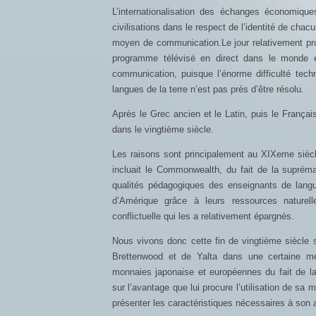
L’internationalisation des échanges économique
civilisations dans le respect de l’identité de cha
moyen de communication.Le jour relativement proch
programme télévisé en direct dans le monde en
communication, puisque l’énorme difficulté tec
langues de la terre n’est pas près d’être résolu.
Après le Grec ancien et le Latin, puis le França
dans le vingtième siècle.
Les raisons sont principalement au XIXeme siècle
incluait le Commonwealth, du fait de la suprémat
qualités pédagogiques des enseignants de lang
d’Amérique grâce à leurs ressources naturell
conflictuelle qui les a relativement épargnés.
Nous vivons donc cette fin de vingtième siècle so
Brettenwood et de Yalta dans une certaine me
monnaies japonaise et européennes du fait de l
sur l’avantage que lui procure l’utilisation de s
présenter les caractéristiques nécessaires à son 