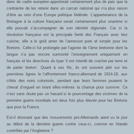
dans de cadre européen apporterait certainement plus de paix que la
contrainte de les retenir dans un carcan national qui n’a plus raison
d’être au sein d’une Europe politique fédérale. L’appartenance de la
Bretagne à la culture française serait certainement plus unanime si
elle pouvait s’accompagner de son identité régionale. Car si la
révolution française est la principale fierté des Français avec leur
cuisine, elle a le goût amer de l’annexion pure et simple pour les
Bretons. Celle-ci fut prolongée par l’agonie de l’âme bretonne dont la
langue n’a pas encore surmonté l’enseignement uniquement en
français et les directives du type ’il est interdit de cracher par terre et
de parler breton’. Quant à ses fils, ils ont souvent péri sur les
premières lignes le l’affrontement franco-allemand de 1914-18, aux
côtés des noirs colonisés, pendant que leurs femmes jouaient le
cheval d’orgueil en tirant elles-mêmes la charrue pour survivre. Ce
n’est sans doute pas un hasard si le pourcentage des victimes de la
première guerre mondiale est deux fois plus élevée pour les Bretons
que pour la France.
Est-il étonnant que des mouvements pro-Allemands aient vu le jour
au début de la dernière guerre contre ceux-ci, comme en Irlande
contrôlée par l’Angleterre ?