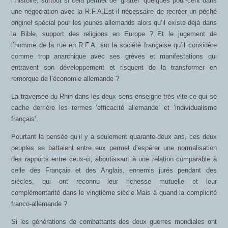
l’Histoire, surtout si cela permet de ’gratter’ quelques pour-cent dans
une négociation avec la R.F.A.Est-il nécessaire de recréer un péché
originel spécial pour les jeunes allemands alors qu’il existe déjà dans
la Bible, support des religions en Europe ? Et le jugement de
l’homme de la rue en R.F.A. sur la société française qu’il considère
comme trop anarchique avec ses grèves et manifestations qui
entravent son développement et risquent de la transformer en
remorque de l’économie allemande ?
La traversée du Rhin dans les deux sens enseigne très vite ce qui se
cache derrière les termes ’efficacité allemande’ et ’individualisme
français’.
Pourtant la pensée qu’il y a seulement quarante-deux ans, ces deux
peuples se battaient entre eux permet d’espérer une normalisation
des rapports entre ceux-ci, aboutissant à une relation comparable à
celle des Français et des Anglais, ennemis jurés pendant des
siècles, qui ont reconnu leur richesse mutuelle et leur
complémentarité dans le vingtième siècle.Mais à quand la complicité
franco-allemande ?
Si les générations de combattants des deux guerres mondiales ont